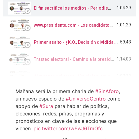
1:04:29
El fin sacrifica los medios - Periodismo en elecciones
1:01:29
www.presidente.com - Los candidatos en redes
59:43
Primer asalto - ¿K.O., Decisión dividida, conteo de protección?
1:14:03
Trasteo electoral - Camino a la presidencia con parada en las grandes ciudades
1:07:13
Al margen del error - Vaticinios, apuestas y adivinanzas electorales.
Mañana será la primera charla de
#SinAforo
,
1:09:26
Pensar la página
un nuevo espacio de
#UniversoCentro
con el
apoyo de
#Sura
para hablar de política,
1:06:11
Casas de maquinarias - Caminos y atajos del voto a la urna
elecciones, redes, pifias, programas y
pronósticos en clave de las elecciones que
vienen.
pic.twitter.com/w6wJ6TmOfc